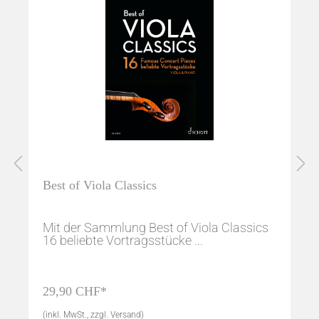
Best of Viola Classics
Mit der Sammlung Best of Viola Classics
16 beliebte Vortragsstücke ...
29,90 CHF*
(inkl. MwSt., zzgl. Versand)