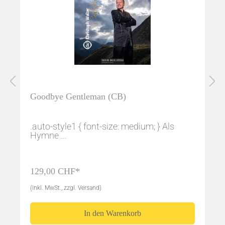
Goodbye Gentleman (CB)
.auto-style1 { font-size: medium; } Als
Hymne ...
129,00 CHF*
(inkl. MwSt., zzgl. Versand)
In den Warenkorb