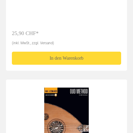
25,90 CHF*
(inkl. MwSt., zzgl. Versand)
In den Warenkorb