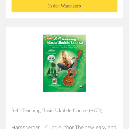
In den Warenkorb
Self-Teaching Basic Ukulele Course (+CD)
Harnsberger, L.C., co-author The new, easy and