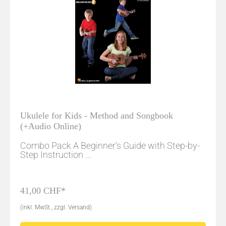
Ukulele for Kids - Method and Songbook
(+Audio Online)
Combo Pack A Beginner's Guide with Step-by-
Step Instruction ...
41,00 CHF*
(inkl. MwSt., zzgl. Versand)