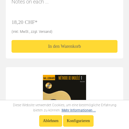
Notes on each ...
18,20 CHF*
(inkl. MwSt., zzgl. Versand)
In den Warenkorb
Diese Website verwendet Cookies, um eine bestmögliche Erfahrung
bieten zu können.
Mehr Informationen ...
Ablehnen
Konfigurieren