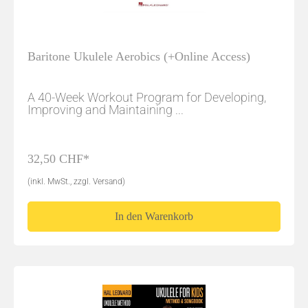
Baritone Ukulele Aerobics (+Online Access)
A 40-Week Workout Program for Developing,
Improving and Maintaining ...
32,50 CHF*
(inkl. MwSt., zzgl. Versand)
In den Warenkorb