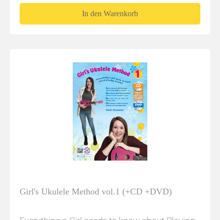
In den Warenkorb
Girl's Ukulele Method vol.1 (+CD +DVD)