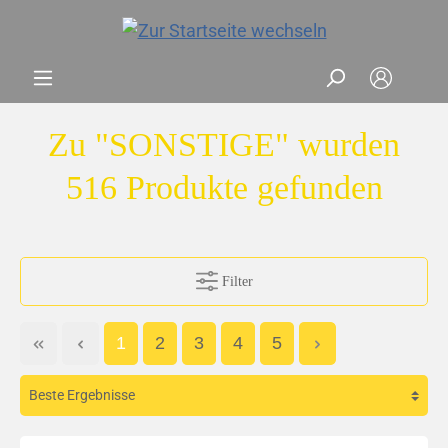
Zu "SONSTIGE" wurden
516 Produkte gefunden
Filter
1
2
3
4
5