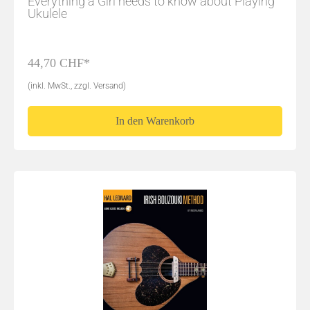
Everything a Girl needs to know about Playing
Ukulele
44,70 CHF*
(inkl. MwSt., zzgl. Versand)
In den Warenkorb