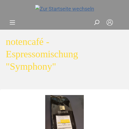
notencafé -
Espressomischung
"Symphony"