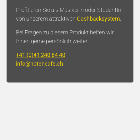
Profitieren Sie als MusikerIn oder StudentIn
von unserem attraktiven
Cashbacksystem
.
Bei Fragen zu diesem Produkt helfen wir
Brass Factory - Jacob Vilhelm
Larsen
Ihnen gerne persönlich weiter:
+41 (0)41 240 84 40
Hall
Newsletter
info@notencafe.ch
Newsletter Trompete
Newsletter Klavier
Bücher