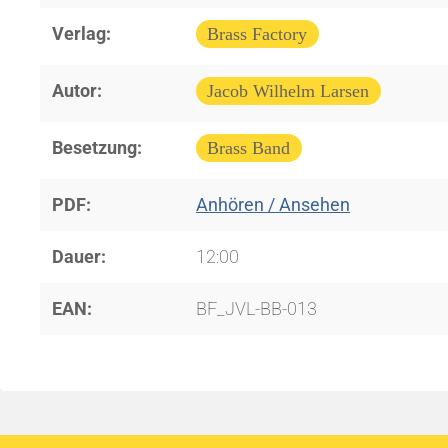
Verlag:
Brass Factory
Autor:
Jacob Wilhelm Larsen
Besetzung:
Brass Band
PDF:
Anhören / Ansehen
Dauer:
12:00
EAN:
BF_JVL-BB-013