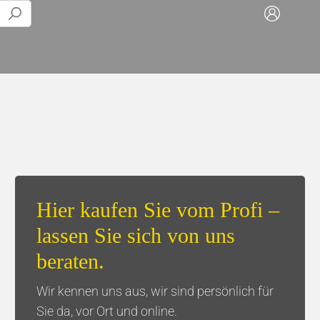
Play-alongs
Tisch & Küche
Trompete
Servietten & Taschentücher
Posaune
Tassen/Flaschen
Hier kaufen Sie vom Profi –
Euphonium
Kaffee
lassen Sie sich von uns
Tuba
Geschenksets
beraten.
Wir kennen uns aus, wir sind persönlich für
Sie da, vor Ort und online.