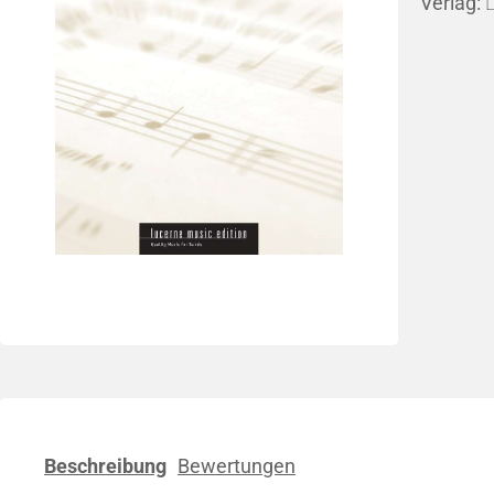
Verlag:
L
Lied,
Klassik/Transkriptionen
Klass
Lucerne Music Edition
BVT - Be
GJK Music - Geert Jan Kroon
Jonatha
Beschreibung
Bewertungen