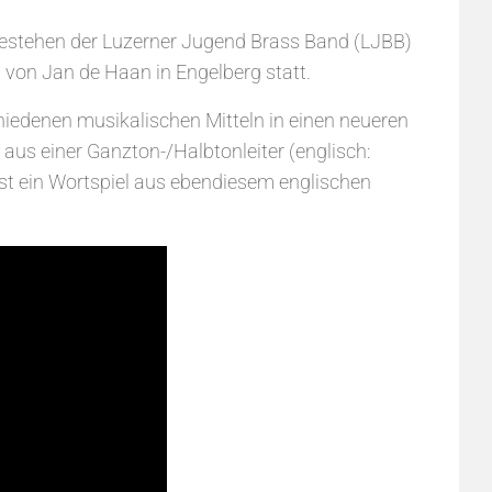
estehen der Luzerner Jugend Brass Band (LJBB)
 von Jan de Haan in Engelberg statt.
hiedenen musikalischen Mitteln in einen neueren
 aus einer Ganzton-/Halbtonleiter (englisch:
ist ein Wortspiel aus ebendiesem englischen