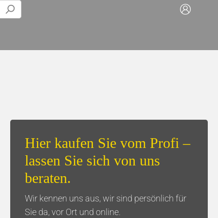
Play-alongs
Tisch & Küche
Trompete
Servietten & Taschentücher
Posaune
Tassen/Flaschen
Hier kaufen Sie vom Profi –
Euphonium
Kaffee
lassen Sie sich von uns
Tuba
Geschenksets
beraten.
Wir kennen uns aus, wir sind persönlich für
Sie da, vor Ort und online.