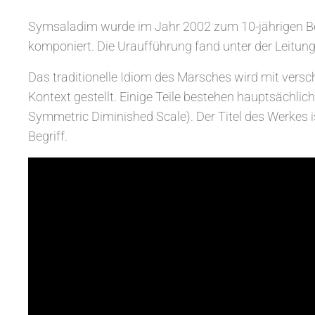
Symsaladim wurde im Jahr 2002 zum 10-jährigen B
komponiert. Die Uraufführung fand unter der Leitung
Das traditionelle Idiom des Marsches wird mit versc
Kontext gestellt. Einige Teile bestehen hauptsächlich
Symmetric Diminished Scale). Der Titel des Werkes 
Begriff.