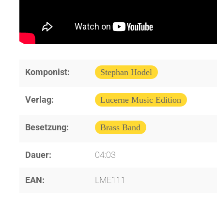
Komponist:
Stephan Hodel
Verlag:
Lucerne Music Edition
Besetzung:
Brass Band
Dauer:
04:03
EAN:
LME111