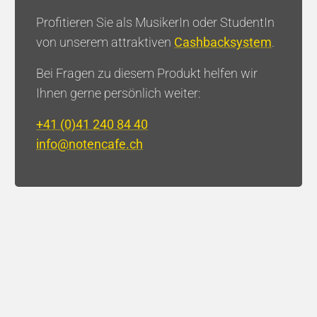
Profitieren Sie als MusikerIn oder StudentIn
von unserem attraktiven
Cashbacksystem
.
Bei Fragen zu diesem Produkt helfen wir
Brass Factory - Jacob Vilhelm
Larsen
Ihnen gerne persönlich weiter:
+41 (0)41 240 84 40
Hall
Newsletter
info@notencafe.ch
Newsletter Trompete
Newsletter Klavier
Bücher