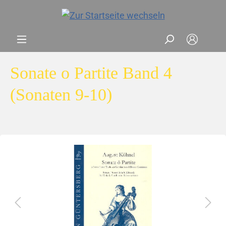
Sonate o Partite Band 4
(Sonaten 9-10)