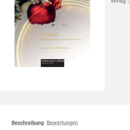
Verlag:
L
Lied,
Klassik/Transkriptionen
Klass
Lucerne Music Edition
BVT - Be
GJK Music - Geert Jan Kroon
Jonatha
Beschreibung
Bewertungen