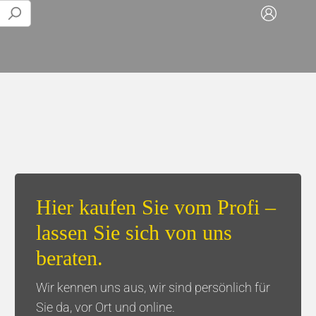
Play-alongs
Tisch & Küche
Trompete
Servietten & Taschentücher
Posaune
Tassen/Flaschen
Hier kaufen Sie vom Profi –
Euphonium
Kaffee
lassen Sie sich von uns
Tuba
Geschenksets
beraten.
Wir kennen uns aus, wir sind persönlich für
Sie da, vor Ort und online.