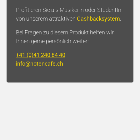
Profitieren Sie als MusikerIn oder StudentIn
von unserem attraktiven
Cashbacksystem
.
Bei Fragen zu diesem Produkt helfen wir
Brass Factory - Jacob Vilhelm
Larsen
Ihnen gerne persönlich weiter:
+41 (0)41 240 84 40
Hall
Newsletter
info@notencafe.ch
Newsletter Trompete
Newsletter Klavier
Bücher