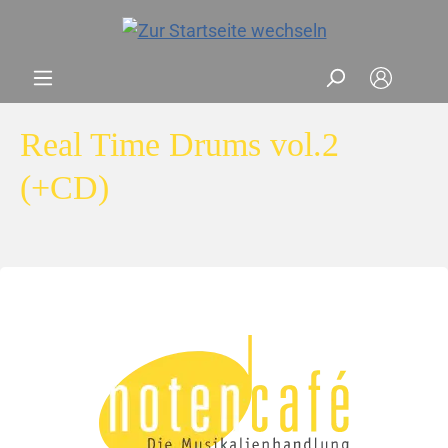
Real Time Drums vol.2
(+CD)