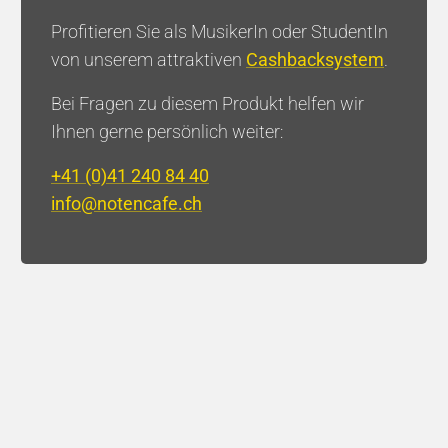
Profitieren Sie als MusikerIn oder StudentIn
von unserem attraktiven
Cashbacksystem
.
Bei Fragen zu diesem Produkt helfen wir
Brass Factory - Jacob Vilhelm
Larsen
Ihnen gerne persönlich weiter:
+41 (0)41 240 84 40
Hall
Newsletter
info@notencafe.ch
Newsletter Trompete
Newsletter Klavier
Bücher