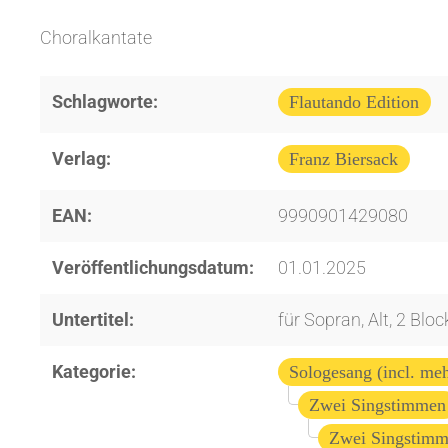
Choralkantate
Schlagworte:
Flautando Edition
Verlag:
Franz Biersack
EAN:
9990901429080
Veröffentlichungsdatum:
01.01.2025
Untertitel:
für Sopran, Alt, 2 Blo
Kategorie:
Sologesang (incl. me
Zwei Singstimmen
Zwei Singstimm