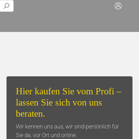
Play-alongs
Tisch & Küche
Trompete
Servietten & Taschentücher
Posaune
Tassen/Flaschen
Hier kaufen Sie vom Profi –
Euphonium
Kaffee
lassen Sie sich von uns
Tuba
Geschenksets
beraten.
Wir kennen uns aus, wir sind persönlich für
Sie da, vor Ort und online.