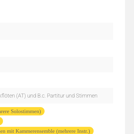
ckflöten (AT) und B.c. Partitur und Stimmen
hrere Solostimmen)
en mit Kammerensemble (mehrere Instr.)