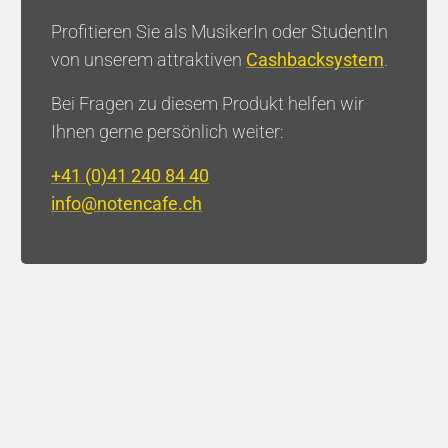
Profitieren Sie als MusikerIn oder StudentIn
von unserem attraktiven
Cashbacksystem
.
Bei Fragen zu diesem Produkt helfen wir
Brass Factory - Jacob Vilhelm
Larsen
Ihnen gerne persönlich weiter:
+41 (0)41 240 84 40
Hall
Newsletter
info@notencafe.ch
Newsletter Trompete
Newsletter Klavier
Bücher