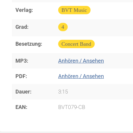
Verlag:
BVT Music
Grad:
4
Besetzung:
Concert Band
MP3:
Anhören / Ansehen
PDF:
Anhören / Ansehen
Dauer:
3:15
EAN:
BVT079-CB