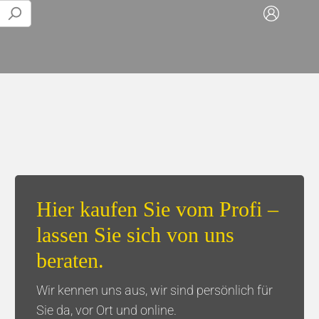
Play-alongs
Tisch & Küche
Trompete
Servietten & Taschentücher
Posaune
Tassen/Flaschen
Hier kaufen Sie vom Profi –
Euphonium
Kaffee
lassen Sie sich von uns
Tuba
Geschenksets
beraten.
Wir kennen uns aus, wir sind persönlich für
Sie da, vor Ort und online.