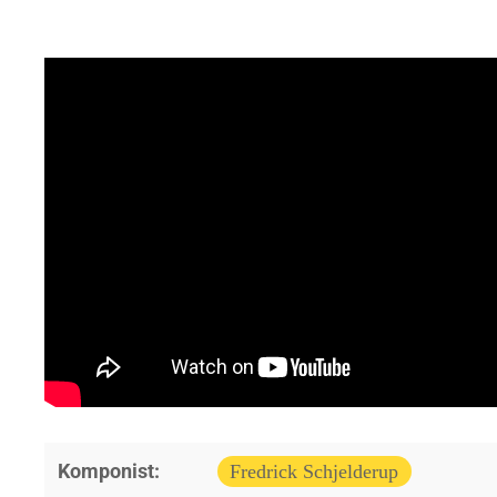
Komponist:
Fredrick Schjelderup