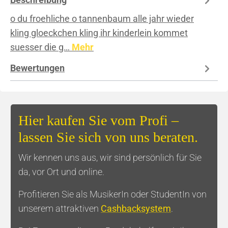
o du froehliche o tannenbaum alle jahr wieder
kling gloeckchen kling ihr kinderlein kommet
suesser die g…
Mehr
Bewertungen
Hier kaufen Sie vom Profi –
lassen Sie sich von uns beraten.
Wir kennen uns aus, wir sind persönlich für Sie
da, vor Ort und online.
Profitieren Sie als MusikerIn oder StudentIn von
unserem attraktiven
Cashbacksystem
.