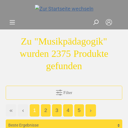
Zu "Musikpädagogik"
wurden 2375 Produkte
gefunden
Filter
1
2
3
4
5