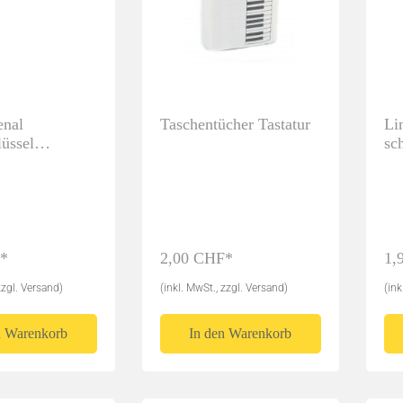
 Choral, Hymne
ik/Transkriptionen
rt van Thienen
Daniel Hall Music
enal
Taschentücher Tastatur
Li
lüssel
sc
 schwarz
n Bates Music
Triton Works - Matthew 
*
2,00 CHF*
1,
zzgl. Versand)
(inkl. MwSt., zzgl. Versand)
(ink
n Warenkorb
In den Warenkorb