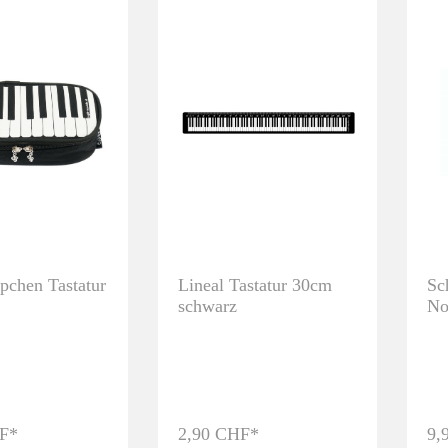
pchen Tastatur
Lineal Tastatur 30cm
Sc
schwarz
No
sc
F*
2,90 CHF*
9,