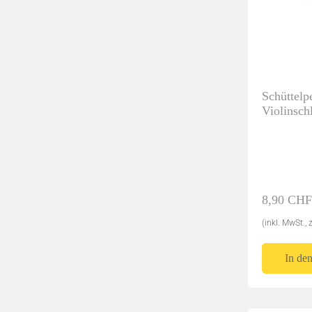
Lied,
Klassik/Transkriptionen
Klass
Lucerne Music Edition
BVT - Be
Schüttelp
Violinsch
gepunktet
GJK Music - Geert Jan Kroon
Jonatha
8,90 CHF
(inkl. MwSt., 
In de