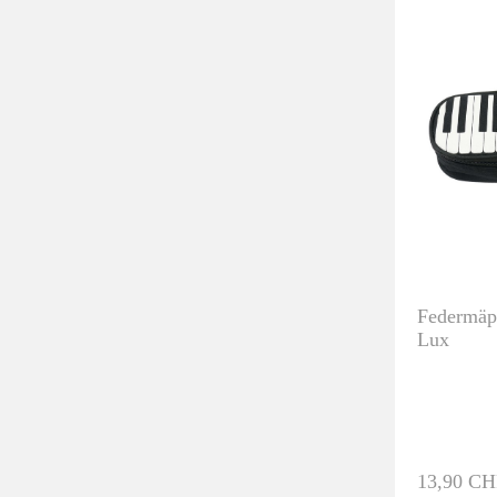
Federmäp
Lux
13,90 CH