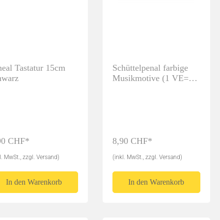
Brass Factory - Jacob Vilhelm
Larsen
neal Tastatur 15cm
Schüttelpenal farbige
hwarz
Musikmotive (1 VE=6
STK)
Hall
Newsletter
Newsletter Trompete
Newsletter Klavier
Bücher
90 CHF*
8,90 CHF*
l. MwSt., zzgl. Versand)
(inkl. MwSt., zzgl. Versand)
In den Warenkorb
In den Warenkorb