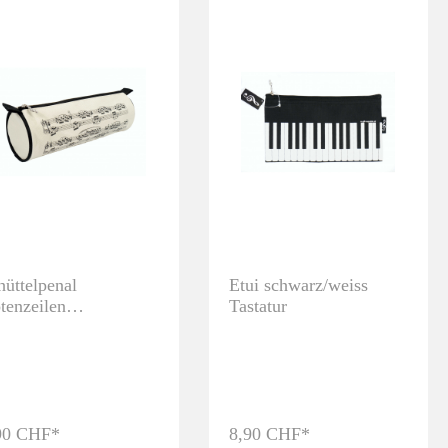
hüttelpenal
Etui schwarz/weiss
tenzeilen
Tastatur
hwarz/creme
90 CHF*
8,90 CHF*