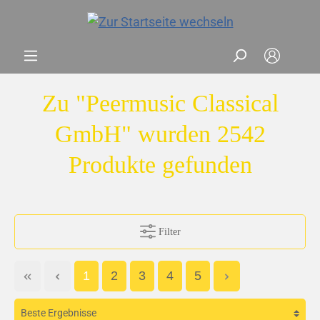
Zu "Peermusic Classical
GmbH" wurden 2542
Produkte gefunden
Filter
1
2
3
4
5